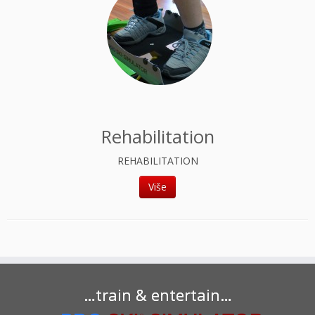
Rehabilitation
REHABILITATION
Više
…train & entertain…