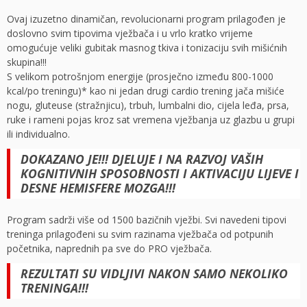
Ovaj izuzetno dinamičan, revolucionarni program prilagođen je
doslovno svim tipovima vježbača i u vrlo kratko vrijeme
omogućuje veliki gubitak masnog tkiva i tonizaciju svih mišićnih
skupina!!!
S velikom potrošnjom energije (prosječno između 800-1000
kcal/po treningu)* kao ni jedan drugi cardio trening jača mišiće
nogu, gluteuse (stražnjicu), trbuh, lumbalni dio, cijela leđa, prsa,
ruke i rameni pojas kroz sat vremena vježbanja uz glazbu u grupi
ili individualno.
DOKAZANO JE!!! DJELUJE I NA RAZVOJ VAŠIH
KOGNITIVNIH SPOSOBNOSTI I AKTIVACIJU LIJEVE I
DESNE HEMISFERE MOZGA!!!
Program sadrži više od 1500 bazičnih vježbi. Svi navedeni tipovi
treninga prilagođeni su svim razinama vježbača od potpunih
početnika, naprednih pa sve do PRO vježbača.
REZULTATI SU VIDLJIVI NAKON SAMO NEKOLIKO
TRENINGA!!!